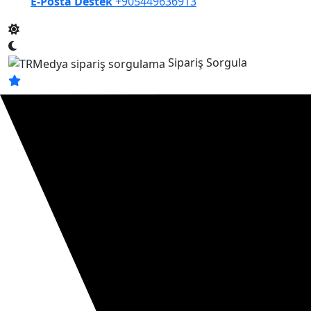
E-Posta Destek
+905449636913
Sipariş Sorgula