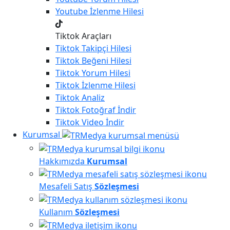
Youtube
İzlenme Hilesi
Tiktok Araçları
Tiktok
Takipçi Hilesi
Tiktok
Beğeni Hilesi
Tiktok
Yorum Hilesi
Tiktok
İzlenme Hilesi
Tiktok
Analiz
Tiktok
Fotoğraf İndir
Tiktok
Video İndir
Kurumsal
Hakkımızda
Kurumsal
Mesafeli Satış
Sözleşmesi
Kullanım
Sözleşmesi