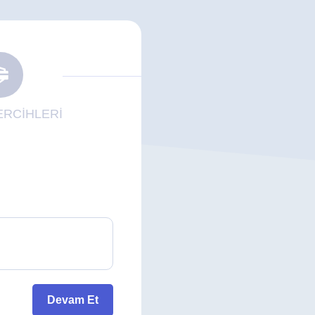
RCİHLERİ
Devam Et