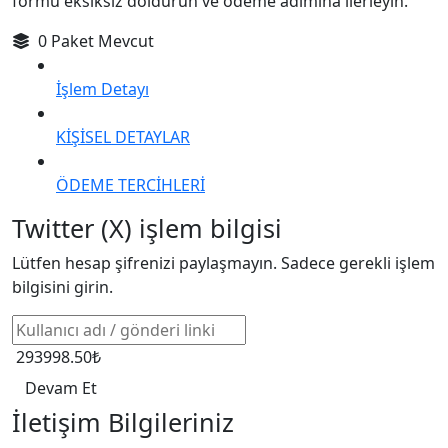
formu eksiksiz doldurun ve ödeme adımına ilerleyin.
0 Paket Mevcut
İşlem Detayı
KİŞİSEL DETAYLAR
ÖDEME TERCİHLERİ
Twitter (X) işlem bilgisi
Lütfen hesap şifrenizi paylaşmayın. Sadece gerekli işlem
bilgisini girin.
293998.50₺
Devam Et
İletişim Bilgileriniz