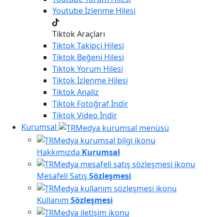
Youtube
İzlenme Hilesi
Tiktok Araçları
Tiktok
Takipçi Hilesi
Tiktok
Beğeni Hilesi
Tiktok
Yorum Hilesi
Tiktok
İzlenme Hilesi
Tiktok
Analiz
Tiktok
Fotoğraf İndir
Tiktok
Video İndir
Kurumsal
Hakkımızda
Kurumsal
Mesafeli Satış
Sözleşmesi
Kullanım
Sözleşmesi