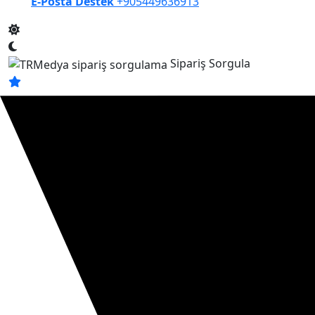
E-Posta Destek
+905449636913
Sipariş Sorgula