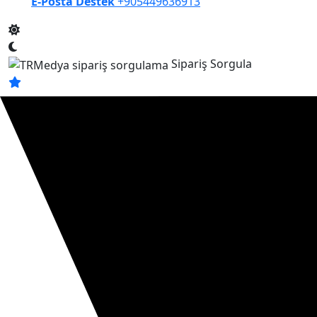
E-Posta Destek
+905449636913
Sipariş Sorgula