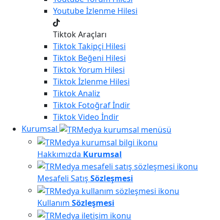
Youtube
İzlenme Hilesi
Tiktok Araçları
Tiktok
Takipçi Hilesi
Tiktok
Beğeni Hilesi
Tiktok
Yorum Hilesi
Tiktok
İzlenme Hilesi
Tiktok
Analiz
Tiktok
Fotoğraf İndir
Tiktok
Video İndir
Kurumsal
Hakkımızda
Kurumsal
Mesafeli Satış
Sözleşmesi
Kullanım
Sözleşmesi