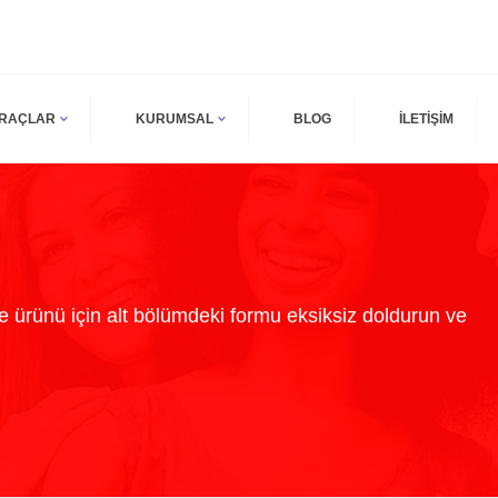
ARAÇLAR
KURUMSAL
BLOG
İLETİŞİM
 ürünü için alt bölümdeki formu eksiksiz doldurun ve