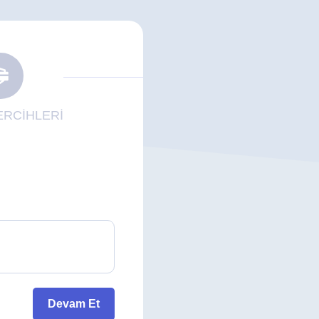
RCİHLERİ
Devam Et