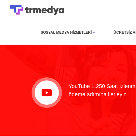
SOSYAL MEDYA HIZMETLERI
ÜCRETSIZ 
YouTube 1.250 Saat İzlenme
ödeme adımına ilerleyin.