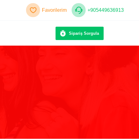
Favorilerim
+905449636913
Sipariş Sorgula