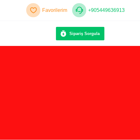
Favorilerim
+905449636913
Sipariş Sorgula