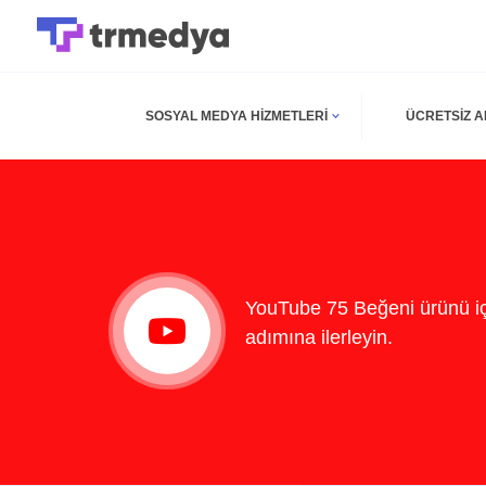
SOSYAL MEDYA HIZMETLERI
ÜCRETSIZ 
YouTube 75 Beğeni ürünü iç
adımına ilerleyin.