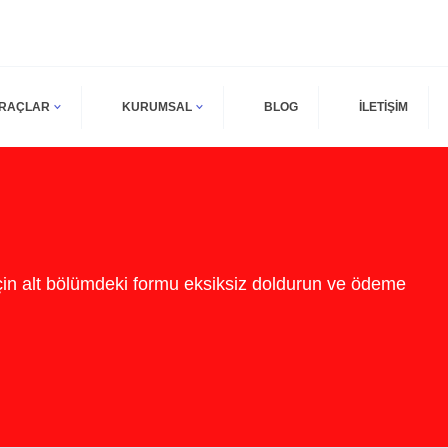
ARAÇLAR
KURUMSAL
BLOG
İLETİŞİM
in alt bölümdeki formu eksiksiz doldurun ve ödeme