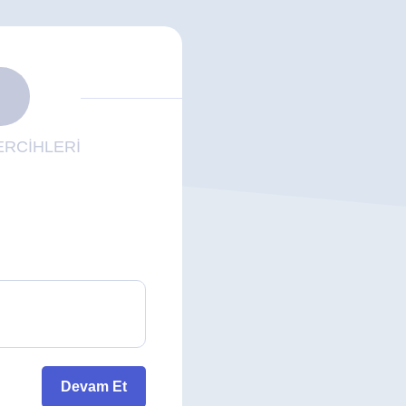
RCİHLERİ
Devam Et