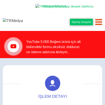
+905449636913
Sipariş Sorgula
YouTube 5.000 Beğeni ürünü için alt
bölümdeki formu eksiksiz doldurun
ve ödeme adımına ilerleyin.
İŞLEM DETAYI