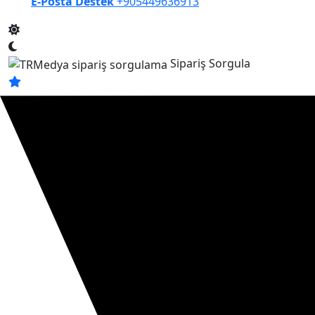
E-Posta Destek
+905449636913
Sipariş Sorgula