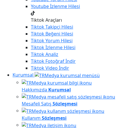
Youtube
İzlenme Hilesi
Tiktok Araçları
Tiktok
Takipçi Hilesi
Tiktok
Beğeni Hilesi
Tiktok
Yorum Hilesi
Tiktok
İzlenme Hilesi
Tiktok
Analiz
Tiktok
Fotoğraf İndir
Tiktok
Video İndir
Kurumsal
Hakkımızda
Kurumsal
Mesafeli Satış
Sözleşmesi
Kullanım
Sözleşmesi