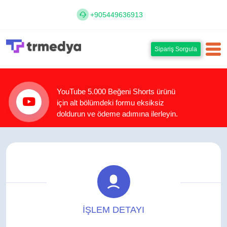
+905449636913
Sipariş Sorgula
YouTube 5.000 Beğeni Shorts ürünü
için alt bölümdeki formu eksiksiz
doldurun ve ödeme adımına ilerleyin.
İŞLEM DETAYI