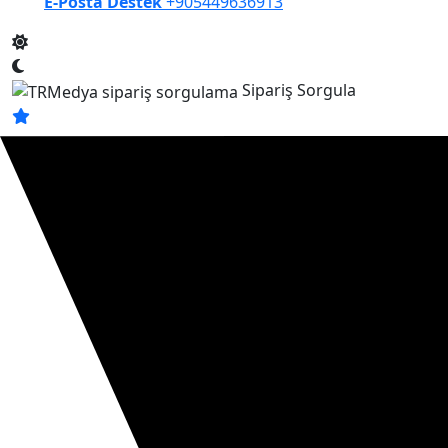
E-Posta Destek
+905449636913
Sipariş Sorgula