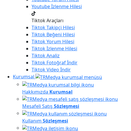
Youtube
İzlenme Hilesi
Tiktok Araçları
Tiktok
Takipçi Hilesi
Tiktok
Beğeni Hilesi
Tiktok
Yorum Hilesi
Tiktok
İzlenme Hilesi
Tiktok
Analiz
Tiktok
Fotoğraf İndir
Tiktok
Video İndir
Kurumsal
Hakkımızda
Kurumsal
Mesafeli Satış
Sözleşmesi
Kullanım
Sözleşmesi