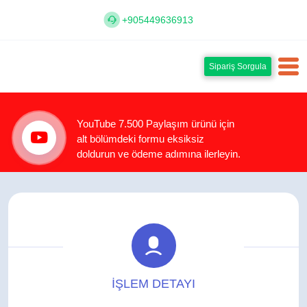
+905449636913
Sipariş Sorgula
YouTube 7.500 Paylaşım ürünü için
alt bölümdeki formu eksiksiz
doldurun ve ödeme adımına ilerleyin.
İŞLEM DETAYI