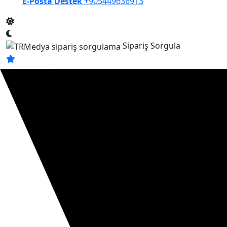
E-Posta Destek
+905449636913
Sipariş Sorgula