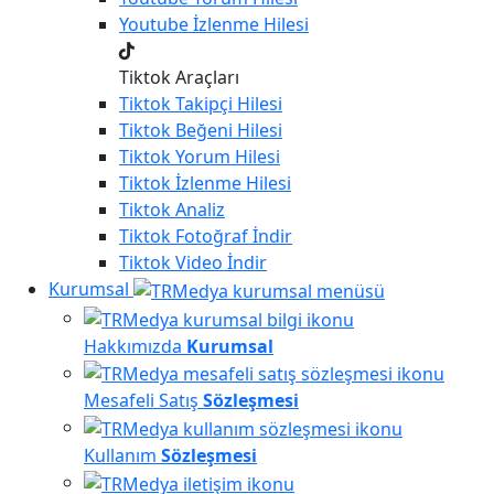
Youtube
İzlenme Hilesi
Tiktok Araçları
Tiktok
Takipçi Hilesi
Tiktok
Beğeni Hilesi
Tiktok
Yorum Hilesi
Tiktok
İzlenme Hilesi
Tiktok
Analiz
Tiktok
Fotoğraf İndir
Tiktok
Video İndir
Kurumsal
Hakkımızda
Kurumsal
Mesafeli Satış
Sözleşmesi
Kullanım
Sözleşmesi