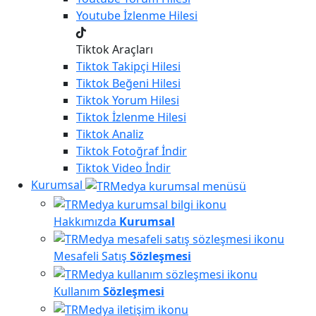
Youtube
İzlenme Hilesi
Tiktok Araçları
Tiktok
Takipçi Hilesi
Tiktok
Beğeni Hilesi
Tiktok
Yorum Hilesi
Tiktok
İzlenme Hilesi
Tiktok
Analiz
Tiktok
Fotoğraf İndir
Tiktok
Video İndir
Kurumsal
Hakkımızda
Kurumsal
Mesafeli Satış
Sözleşmesi
Kullanım
Sözleşmesi