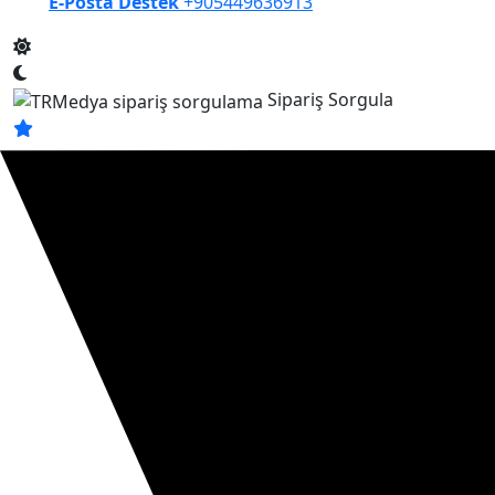
E-Posta Destek
+905449636913
Sipariş Sorgula