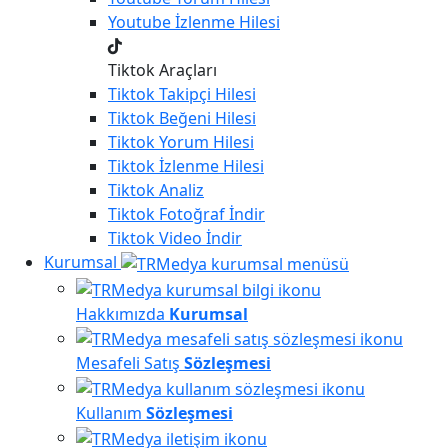
Youtube
İzlenme Hilesi
Tiktok Araçları
Tiktok
Takipçi Hilesi
Tiktok
Beğeni Hilesi
Tiktok
Yorum Hilesi
Tiktok
İzlenme Hilesi
Tiktok
Analiz
Tiktok
Fotoğraf İndir
Tiktok
Video İndir
Kurumsal
Hakkımızda
Kurumsal
Mesafeli Satış
Sözleşmesi
Kullanım
Sözleşmesi