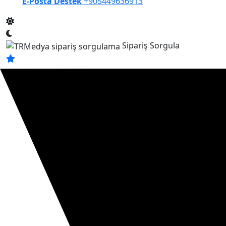
E-Posta Destek
+905449636913
Sipariş Sorgula