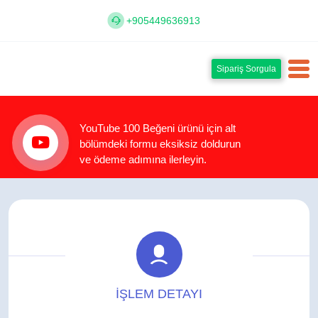
+905449636913
Sipariş Sorgula
YouTube 100 Beğeni ürünü için alt
bölümdeki formu eksiksiz doldurun
ve ödeme adımına ilerleyin.
İŞLEM DETAYI