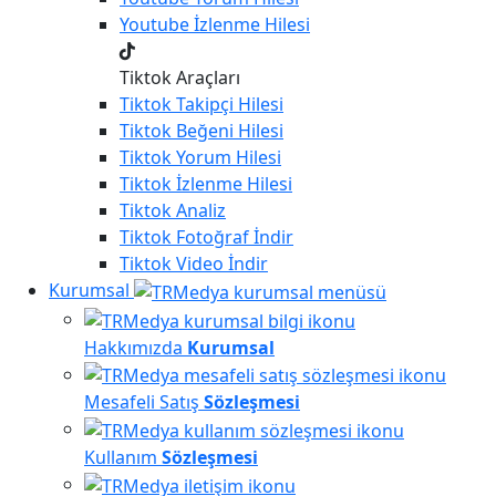
Youtube
İzlenme Hilesi
Tiktok Araçları
Tiktok
Takipçi Hilesi
Tiktok
Beğeni Hilesi
Tiktok
Yorum Hilesi
Tiktok
İzlenme Hilesi
Tiktok
Analiz
Tiktok
Fotoğraf İndir
Tiktok
Video İndir
Kurumsal
Hakkımızda
Kurumsal
Mesafeli Satış
Sözleşmesi
Kullanım
Sözleşmesi