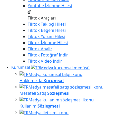
Youtube
İzlenme Hilesi
Tiktok Araçları
Tiktok
Takipçi Hilesi
Tiktok
Beğeni Hilesi
Tiktok
Yorum Hilesi
Tiktok
İzlenme Hilesi
Tiktok
Analiz
Tiktok
Fotoğraf İndir
Tiktok
Video İndir
Kurumsal
Hakkımızda
Kurumsal
Mesafeli Satış
Sözleşmesi
Kullanım
Sözleşmesi