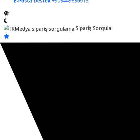
E-Posta Destek
+905449636913
Sipariş Sorgula