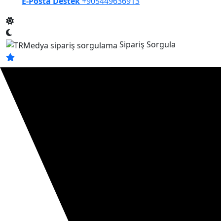
E-Posta Destek
+905449636913
Sipariş Sorgula