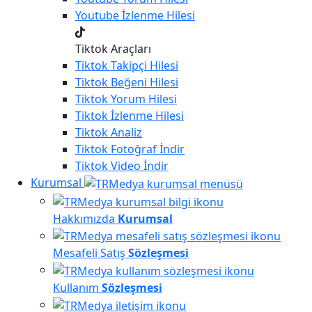
Youtube
İzlenme Hilesi
Tiktok Araçları
Tiktok
Takipçi Hilesi
Tiktok
Beğeni Hilesi
Tiktok
Yorum Hilesi
Tiktok
İzlenme Hilesi
Tiktok
Analiz
Tiktok
Fotoğraf İndir
Tiktok
Video İndir
Kurumsal
Hakkımızda
Kurumsal
Mesafeli Satış
Sözleşmesi
Kullanım
Sözleşmesi