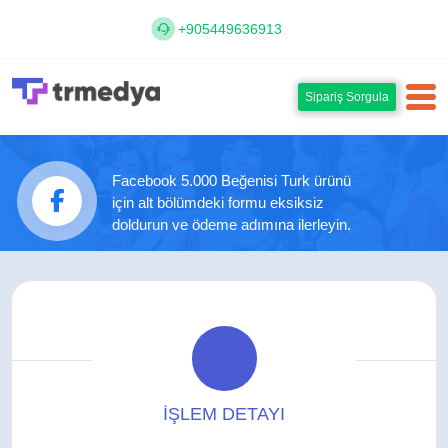
+905449636913
Sipariş Sorgula
Facebook 5.000 Beğenisi Turk ürünü
için alt bölümdeki formu eksiksiz
doldurun ve ödeme adımına ilerleyin.
İŞLEM DETAYI