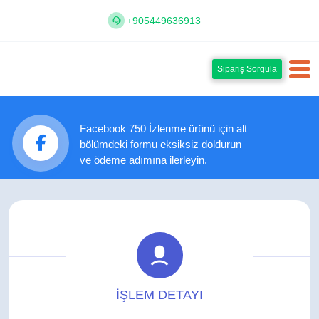
+905449636913
Sipariş Sorgula
Facebook 750 İzlenme ürünü için alt
bölümdeki formu eksiksiz doldurun
ve ödeme adımına ilerleyin.
İŞLEM DETAYI