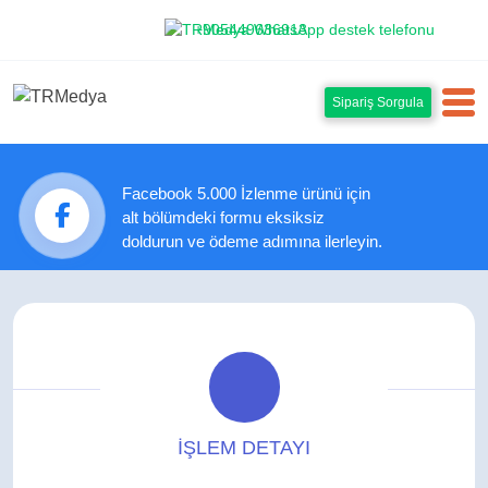
+905449636913
Sipariş Sorgula
Facebook 5.000 İzlenme ürünü için
alt bölümdeki formu eksiksiz
doldurun ve ödeme adımına ilerleyin.
İŞLEM DETAYI