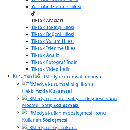
Youtube
İzlenme Hilesi
Tiktok Araçları
Tiktok
Takipçi Hilesi
Tiktok
Beğeni Hilesi
Tiktok
Yorum Hilesi
Tiktok
İzlenme Hilesi
Tiktok
Analiz
Tiktok
Fotoğraf İndir
Tiktok
Video İndir
Kurumsal
Hakkımızda
Kurumsal
Mesafeli Satış
Sözleşmesi
Kullanım
Sözleşmesi