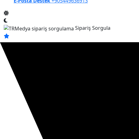
E-Posta Destek
+905449636913
Sipariş Sorgula