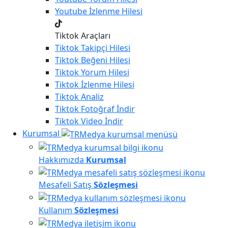
Youtube
İzlenme Hilesi
Tiktok Araçları
Tiktok
Takipçi Hilesi
Tiktok
Beğeni Hilesi
Tiktok
Yorum Hilesi
Tiktok
İzlenme Hilesi
Tiktok
Analiz
Tiktok
Fotoğraf İndir
Tiktok
Video İndir
Kurumsal
Hakkımızda
Kurumsal
Mesafeli Satış
Sözleşmesi
Kullanım
Sözleşmesi