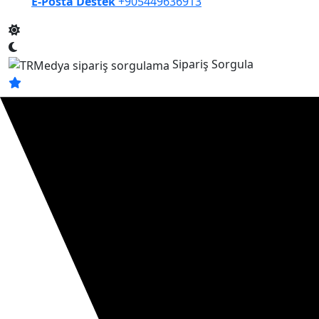
E-Posta Destek
+905449636913
Sipariş Sorgula