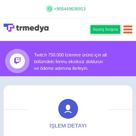
+905449636913
Sipariş Sorgula
Twitch 750.000 İzlenme ürünü için alt
bölümdeki formu eksiksiz doldurun
ve ödeme adımına ilerleyin.
İŞLEM DETAYI