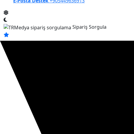
E-Posta Destek
+905449636913
Sipariş Sorgula