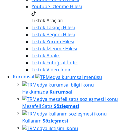
Youtube
İzlenme Hilesi
Tiktok Araçları
Tiktok
Takipçi Hilesi
Tiktok
Beğeni Hilesi
Tiktok
Yorum Hilesi
Tiktok
İzlenme Hilesi
Tiktok
Analiz
Tiktok
Fotoğraf İndir
Tiktok
Video İndir
Kurumsal
Hakkımızda
Kurumsal
Mesafeli Satış
Sözleşmesi
Kullanım
Sözleşmesi