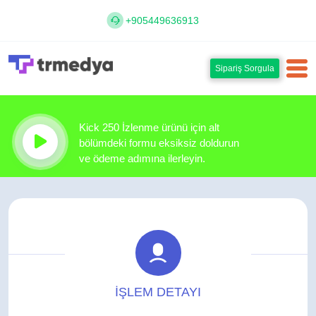
+905449636913
Sipariş Sorgula
Kick 250 İzlenme ürünü için alt
bölümdeki formu eksiksiz doldurun
ve ödeme adımına ilerleyin.
İŞLEM DETAYI