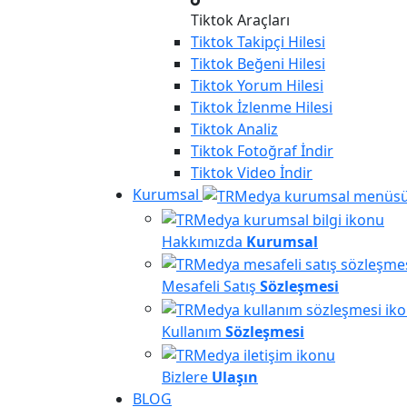
Tiktok Araçları
Tiktok
Takipçi Hilesi
Tiktok
Beğeni Hilesi
Tiktok
Yorum Hilesi
Tiktok
İzlenme Hilesi
Tiktok
Analiz
Tiktok
Fotoğraf İndir
Tiktok
Video İndir
Kurumsal
Hakkımızda
Kurumsal
Mesafeli Satış
Sözleşmesi
Kullanım
Sözleşmesi
Bizlere
Ulaşın
BLOG