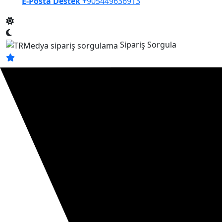
E-Posta Destek
+905449636913
Sipariş Sorgula