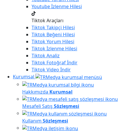
Youtube
İzlenme Hilesi
Tiktok Araçları
Tiktok
Takipçi Hilesi
Tiktok
Beğeni Hilesi
Tiktok
Yorum Hilesi
Tiktok
İzlenme Hilesi
Tiktok
Analiz
Tiktok
Fotoğraf İndir
Tiktok
Video İndir
Kurumsal
Hakkımızda
Kurumsal
Mesafeli Satış
Sözleşmesi
Kullanım
Sözleşmesi