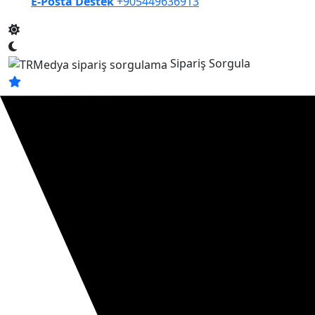
E-Posta Destek
+905449636913
Sipariş Sorgula