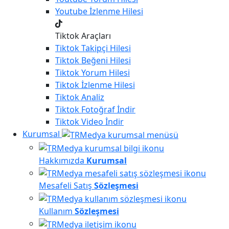
Youtube
İzlenme Hilesi
Tiktok Araçları
Tiktok
Takipçi Hilesi
Tiktok
Beğeni Hilesi
Tiktok
Yorum Hilesi
Tiktok
İzlenme Hilesi
Tiktok
Analiz
Tiktok
Fotoğraf İndir
Tiktok
Video İndir
Kurumsal
Hakkımızda
Kurumsal
Mesafeli Satış
Sözleşmesi
Kullanım
Sözleşmesi