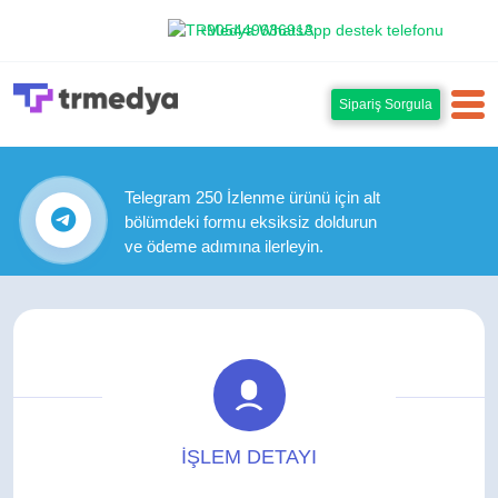
+905449636913
Sipariş Sorgula
Telegram 250 İzlenme ürünü için alt
bölümdeki formu eksiksiz doldurun
ve ödeme adımına ilerleyin.
İŞLEM DETAYI