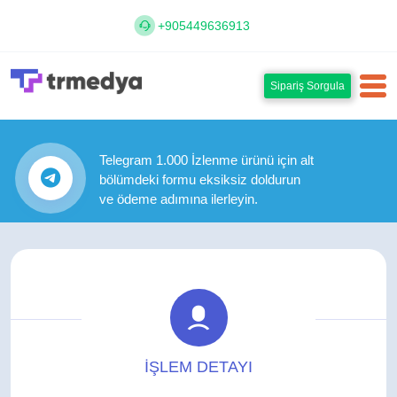
+905449636913
Sipariş Sorgula
Telegram 1.000 İzlenme ürünü için alt
bölümdeki formu eksiksiz doldurun
ve ödeme adımına ilerleyin.
İŞLEM DETAYI