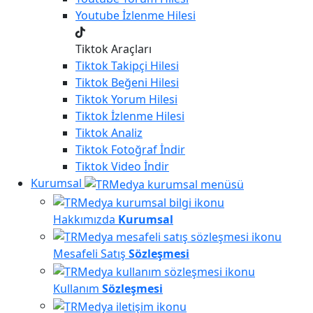
Youtube
İzlenme Hilesi
Tiktok Araçları
Tiktok
Takipçi Hilesi
Tiktok
Beğeni Hilesi
Tiktok
Yorum Hilesi
Tiktok
İzlenme Hilesi
Tiktok
Analiz
Tiktok
Fotoğraf İndir
Tiktok
Video İndir
Kurumsal
Hakkımızda
Kurumsal
Mesafeli Satış
Sözleşmesi
Kullanım
Sözleşmesi