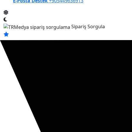
E-Posta Destek
+905449636913
Sipariş Sorgula