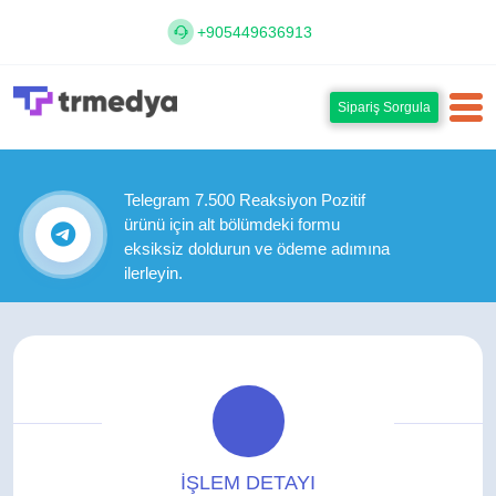
+905449636913
Sipariş Sorgula
Telegram 7.500 Reaksiyon Pozitif
ürünü için alt bölümdeki formu
eksiksiz doldurun ve ödeme adımına
ilerleyin.
İŞLEM DETAYI