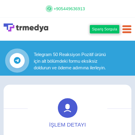
+905449636913
Sipariş Sorgula
Telegram 50 Reaksiyon Pozitif ürünü
için alt bölümdeki formu eksiksiz
doldurun ve ödeme adımına ilerleyin.
İŞLEM DETAYI