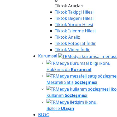
Tiktok Araçları
Tiktok
Takipçi Hilesi
Tiktok
Beğeni Hilesi
Tiktok
Yorum Hilesi
Tiktok
İzlenme Hilesi
Tiktok
Analiz
Tiktok
Fotoğraf İndir
Tiktok
Video İndir
Kurumsal
Hakkımızda
Kurumsal
Mesafeli Satış
Sözleşmesi
Kullanım
Sözleşmesi
Bizlere
Ulaşın
BLOG