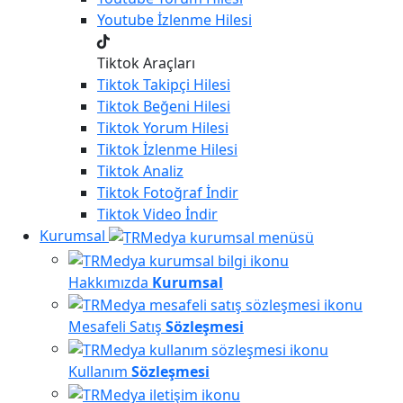
Youtube
İzlenme Hilesi
Tiktok Araçları
Tiktok
Takipçi Hilesi
Tiktok
Beğeni Hilesi
Tiktok
Yorum Hilesi
Tiktok
İzlenme Hilesi
Tiktok
Analiz
Tiktok
Fotoğraf İndir
Tiktok
Video İndir
Kurumsal
Hakkımızda
Kurumsal
Mesafeli Satış
Sözleşmesi
Kullanım
Sözleşmesi