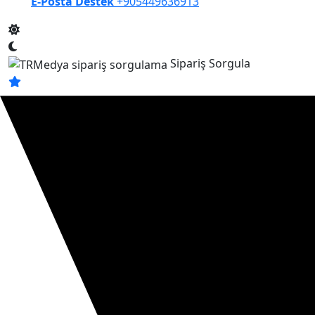
E-Posta Destek
+905449636913
Sipariş Sorgula