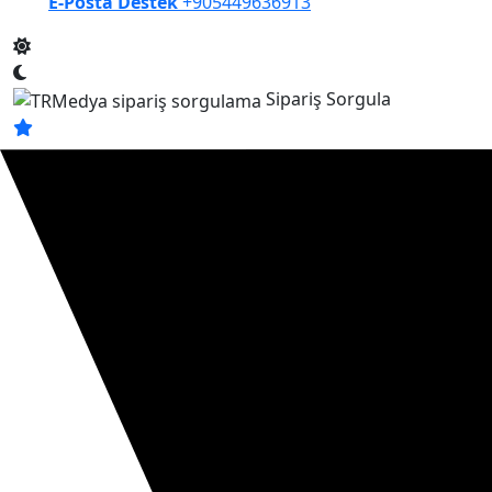
E-Posta Destek
+905449636913
Sipariş Sorgula