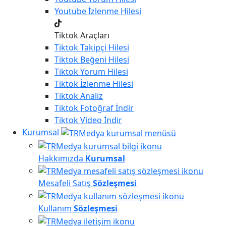
Youtube
İzlenme Hilesi
Tiktok Araçları
Tiktok
Takipçi Hilesi
Tiktok
Beğeni Hilesi
Tiktok
Yorum Hilesi
Tiktok
İzlenme Hilesi
Tiktok
Analiz
Tiktok
Fotoğraf İndir
Tiktok
Video İndir
Kurumsal
Hakkımızda
Kurumsal
Mesafeli Satış
Sözleşmesi
Kullanım
Sözleşmesi