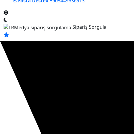
E-Posta Destek
+905449636913
Sipariş Sorgula