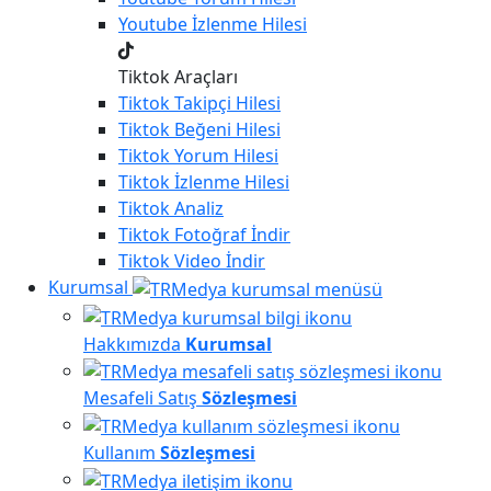
Youtube
İzlenme Hilesi
Tiktok Araçları
Tiktok
Takipçi Hilesi
Tiktok
Beğeni Hilesi
Tiktok
Yorum Hilesi
Tiktok
İzlenme Hilesi
Tiktok
Analiz
Tiktok
Fotoğraf İndir
Tiktok
Video İndir
Kurumsal
Hakkımızda
Kurumsal
Mesafeli Satış
Sözleşmesi
Kullanım
Sözleşmesi