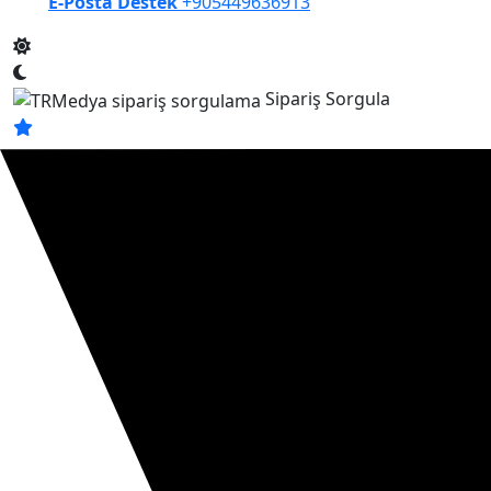
E-Posta Destek
+905449636913
Sipariş Sorgula