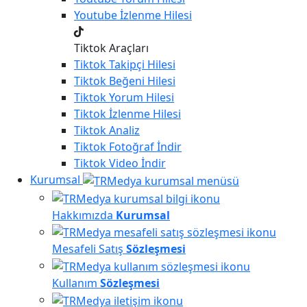
Youtube
İzlenme Hilesi
Tiktok Araçları
Tiktok
Takipçi Hilesi
Tiktok
Beğeni Hilesi
Tiktok
Yorum Hilesi
Tiktok
İzlenme Hilesi
Tiktok
Analiz
Tiktok
Fotoğraf İndir
Tiktok
Video İndir
Kurumsal
Hakkımızda
Kurumsal
Mesafeli Satış
Sözleşmesi
Kullanım
Sözleşmesi