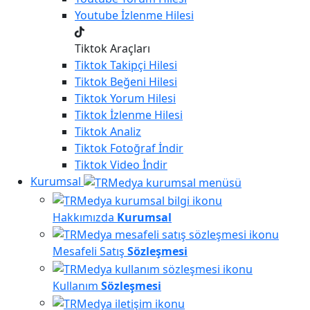
Youtube
İzlenme Hilesi
Tiktok Araçları
Tiktok
Takipçi Hilesi
Tiktok
Beğeni Hilesi
Tiktok
Yorum Hilesi
Tiktok
İzlenme Hilesi
Tiktok
Analiz
Tiktok
Fotoğraf İndir
Tiktok
Video İndir
Kurumsal
Hakkımızda
Kurumsal
Mesafeli Satış
Sözleşmesi
Kullanım
Sözleşmesi