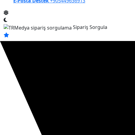
E-Posta Destek
+905449636913
Sipariş Sorgula