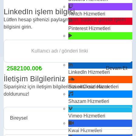
LinkedIn işlem bilgisi
Twitch
Hizmetleri
Lütfen hesap şifrenizi paylaşmayın. Sadece gerekli işlem
bilgisini girin.
Pinterest
Hizmetleri
Kick
Hizmetleri
Telegram
Hizmetleri
2582100.00₺
Devam Et
LinkedIn
Hizmetleri
İletişim Bilgileriniz
Siparişiniz için iletişim bilgilerinizi eksiksiz olarak
SoundCloud
Hizmetleri
doldurunuz!
Shazam
Hizmetleri
Vimeo
Hizmetleri
Kwai
Hizmetleri