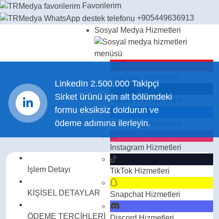
Favorilerim
+905449636913
Sosyal Medya Hizmetleri
YouTube
Hizmetleri
LinkedIn 2.500.000 Takipçi
Sirket ürünü için alt bölümdeki
Twitter (X)
Hizmetleri
formu eksiksiz doldurun ve
ödeme adımına ilerleyin.
Facebook
Hizmetleri
Instagram
Hizmetleri
İşlem Detayı
TikTok
Hizmetleri
KİŞİSEL DETAYLAR
Snapchat
Hizmetleri
ÖDEME TERCİHLERİ
Discord
Hizmetleri