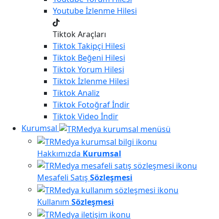
Youtube
İzlenme Hilesi
Tiktok Araçları
Tiktok
Takipçi Hilesi
Tiktok
Beğeni Hilesi
Tiktok
Yorum Hilesi
Tiktok
İzlenme Hilesi
Tiktok
Analiz
Tiktok
Fotoğraf İndir
Tiktok
Video İndir
Kurumsal
Hakkımızda
Kurumsal
Mesafeli Satış
Sözleşmesi
Kullanım
Sözleşmesi