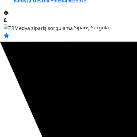
E-Posta Destek
+905449636913
Sipariş Sorgula