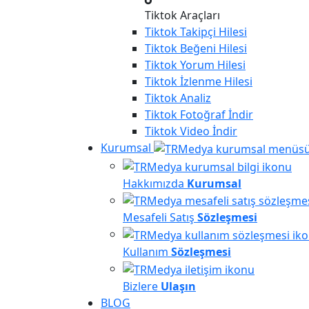
Tiktok Araçları
Tiktok
Takipçi Hilesi
Tiktok
Beğeni Hilesi
Tiktok
Yorum Hilesi
Tiktok
İzlenme Hilesi
Tiktok
Analiz
Tiktok
Fotoğraf İndir
Tiktok
Video İndir
Kurumsal
Hakkımızda
Kurumsal
Mesafeli Satış
Sözleşmesi
Kullanım
Sözleşmesi
Bizlere
Ulaşın
BLOG