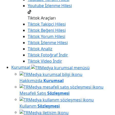
Youtube
İzlenme Hilesi
Tiktok Araçları
Tiktok
Takipçi Hilesi
Tiktok
Beğeni Hilesi
Tiktok
Yorum Hilesi
Tiktok
İzlenme Hilesi
Tiktok
Analiz
Tiktok
Fotoğraf İndir
Tiktok
Video İndir
Kurumsal
Hakkımızda
Kurumsal
Mesafeli Satış
Sözleşmesi
Kullanım
Sözleşmesi