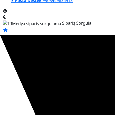
E-Posta Destek
+905449636913
Sipariş Sorgula