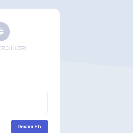
RCİHLERİ
Devam Et