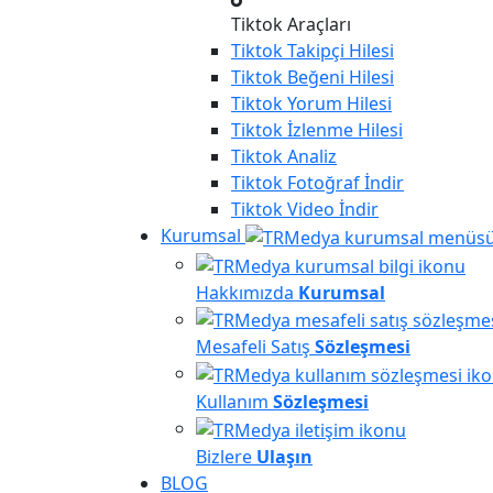
Tiktok Araçları
Tiktok
Takipçi Hilesi
Tiktok
Beğeni Hilesi
Tiktok
Yorum Hilesi
Tiktok
İzlenme Hilesi
Tiktok
Analiz
Tiktok
Fotoğraf İndir
Tiktok
Video İndir
Kurumsal
Hakkımızda
Kurumsal
Mesafeli Satış
Sözleşmesi
Kullanım
Sözleşmesi
Bizlere
Ulaşın
BLOG