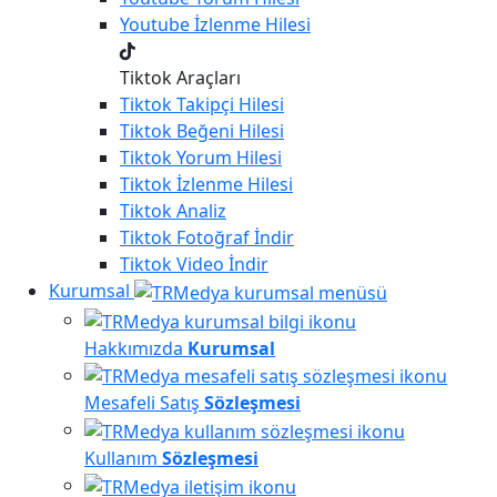
Youtube
İzlenme Hilesi
Tiktok Araçları
Tiktok
Takipçi Hilesi
Tiktok
Beğeni Hilesi
Tiktok
Yorum Hilesi
Tiktok
İzlenme Hilesi
Tiktok
Analiz
Tiktok
Fotoğraf İndir
Tiktok
Video İndir
Kurumsal
Hakkımızda
Kurumsal
Mesafeli Satış
Sözleşmesi
Kullanım
Sözleşmesi