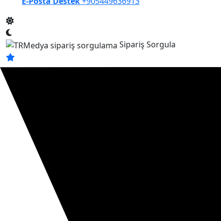
E-Posta Destek
+905449636913
Sipariş Sorgula