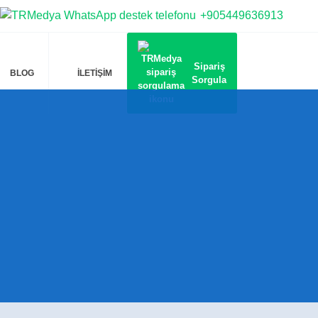
+905449636913
Sipariş
BLOG
İLETİŞİM
Sorgula