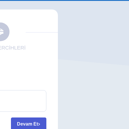
RCİHLERİ
Devam Et