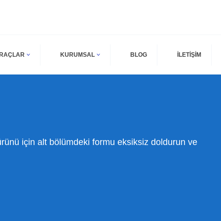
ARAÇLAR
KURUMSAL
BLOG
İLETİŞİM
ünü için alt bölümdeki formu eksiksiz doldurun ve